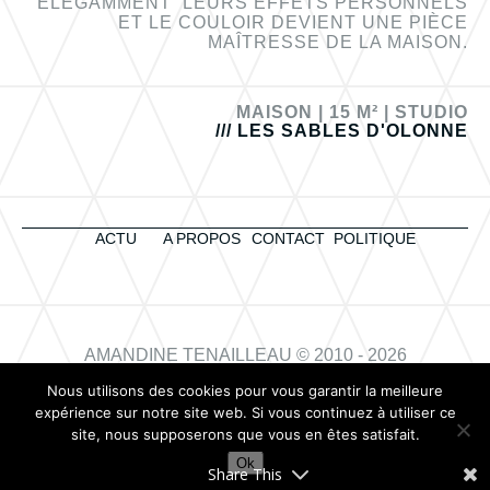
ÉLÉGAMMENT LEURS EFFETS PERSONNELS
ET LE COULOIR DEVIENT UNE PIÈCE
MAÎTRESSE DE LA MAISON.
MAISON |
15 M² |
STUDIO
/// LES SABLES D'OLONNE
ACTU
A PROPOS
CONTACT
POLITIQUE
AMANDINE TENAILLEAU © 2010 - 2026
Nous utilisons des cookies pour vous garantir la meilleure
expérience sur notre site web. Si vous continuez à utiliser ce
site, nous supposerons que vous en êtes satisfait.
Création de site internet en Vendée
Ok
Share This
Jonathan BULKA