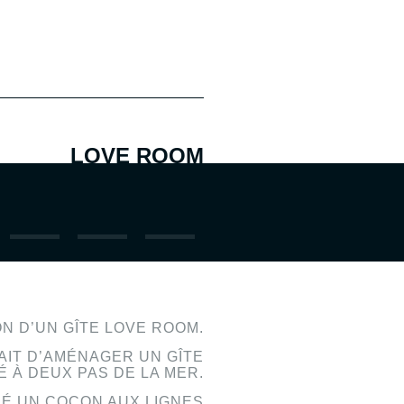
LOVE ROOM
N D’UN GÎTE LOVE ROOM.
AIT D’AMÉNAGER UN GÎTE
É À DEUX PAS DE LA MER.
ÉÉ UN COCON AUX LIGNES