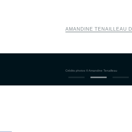
AMANDINE TENAILLEAU 
Crédits photos © Amandine Tenailleau