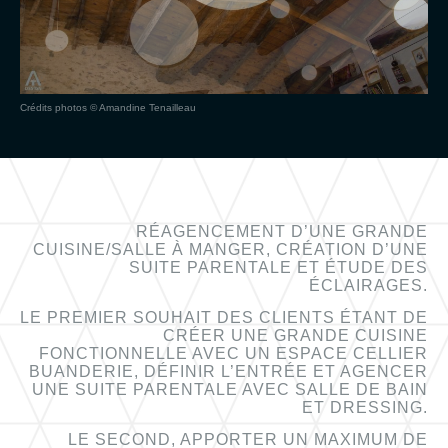
Crédits photos © Amandine Tenailleau
RÉAGENCEMENT D’UNE GRANDE
CUISINE/SALLE À MANGER, CRÉATION D’UNE
SUITE PARENTALE ET ÉTUDE DES
ÉCLAIRAGES.
LE PREMIER SOUHAIT DES CLIENTS ÉTANT DE
CRÉER UNE GRANDE CUISINE
FONCTIONNELLE AVEC UN ESPACE CELLIER
BUANDERIE, DÉFINIR L’ENTRÉE ET AGENCER
UNE SUITE PARENTALE AVEC SALLE DE BAIN
ET DRESSING.
LE SECOND, APPORTER UN MAXIMUM DE